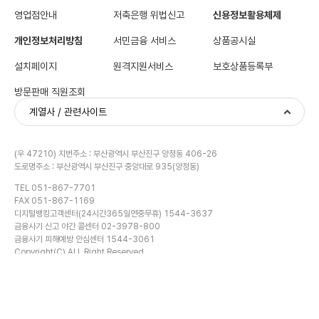
영업점안내
저축은행 위법신고
신용정보활용체제
개인정보처리방침
서민금융 서비스
상품공시실
설치페이지
원격지원서비스
보호상품등록부
방문판매 직원조회
계열사 / 관련사이트
(우 47210) 지번주소 : 부산광역시 부산진구 양정동 406-26
도로명주소 : 부산광역시 부산진구 중앙대로 935(양정동)
TEL 051-867-7701
FAX 051-867-1169
디지털뱅킹고객센터(24시간365일연중무휴) 1544-3637
금융계산기
금융사기 신고 야간 콜센터 02-3978-800
금융사기 피해예방 안심센터 1544-3061
Copyright(C) ALL Right Reserved.