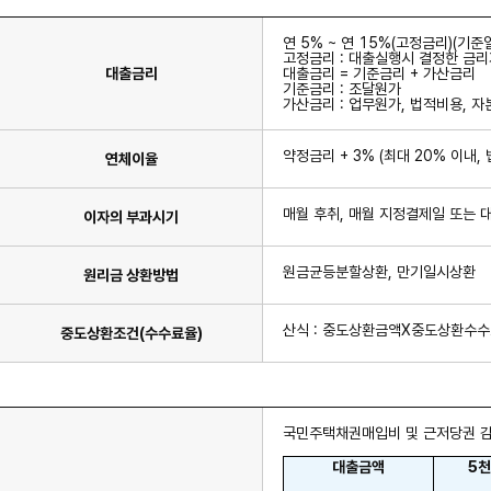
연 5% ~ 연 15%(고정금리)(기준일
고정금리 : 대출실행시 결정한 금
대출금리
대출금리 = 기준금리 + 가산금리
기준금리 : 조달원가
가산금리 : 업무원가, 법적비용, 자
약정금리 + 3% (최대 20% 이내,
연체이율
매월 후취, 매월 지정결제일 또는 
이자의 부과시기
원금균등분할상환, 만기일시상환
원리금 상환방법
산식 : 중도상환금액X중도상
중도상환조건(수수료율)
국민주택채권매입비 및 근저당권 감
대출금액
5
천