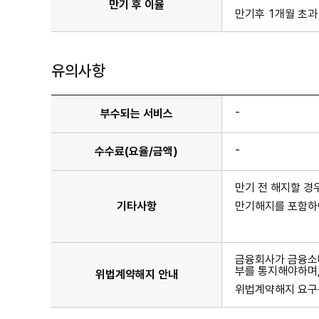
있
만기 후 이율
습
만기후 1개월 초과 
니
다.
유의사항
-
부수되는 서비스
-
수수료(요율/금액)
만기 전 해지할 
기타사항
만기해지를 포함하
금융회사가 금융소비
부를 통지해야하며,
위법계약해지 안내
위법계약해지 요구는