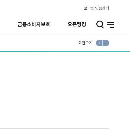
로그인
인증센터
실
금융소비자보호
오픈뱅킹
검
전
색
체
메
뉴
화면크기
확
축
대
소