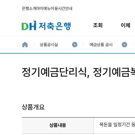
은행소개
마이메뉴
이용시간안내
주
메
조회
이체
뉴
현
현
재
재
홈
상품공시실
예금상품 공시
으
1
2
로
분
분
류
류
:
:
정기예금단리식, 정기예금
상품개요
목돈을 일정기간 동
상품내용