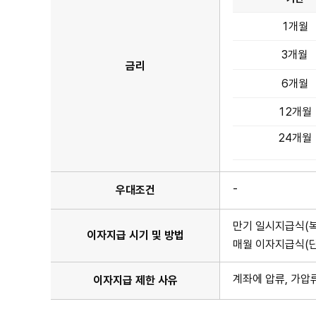
금
1개월
리
정
보
3개월
표
금리
이
6개월
며
기
간,
12개월
약
정
24개월
이
율
항
목
이
-
우대조건
있
습
니
만기 일시지급식(복
다.
이자지급 시기 및 방법
매월 이자지급식(
계좌에 압류, 가압
이자지급 제한 사유