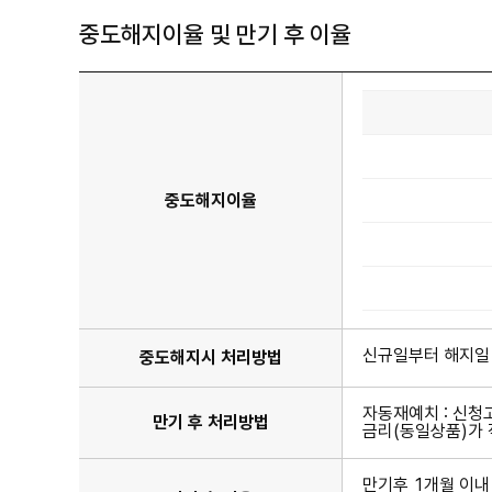
중도해지이율 및 만기 후 이율
중
도
해
지
중도해지이율
이
율
표
이
며
기
간,
중
도
신규일부터 해지일
중도해지시 처리방법
해
지
이
자동재예치 : 신청
만기 후 처리방법
율
금리(동일상품)가 
항
목
이
만기후 1개월 이내