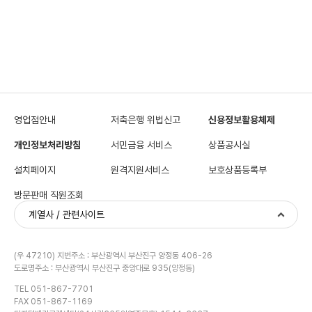
영업점안내
저축은행 위법신고
신용정보활용체제
개인정보처리방침
서민금융 서비스
상품공시실
설치페이지
원격지원서비스
보호상품등록부
방문판매 직원조회
계열사 / 관련사이트
(우 47210) 지번주소 : 부산광역시 부산진구 양정동 406-26
도로명주소 : 부산광역시 부산진구 중앙대로 935(양정동)
TEL 051-867-7701
FAX 051-867-1169