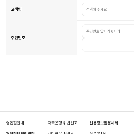
열
람
청
고객명
구
주민번호
영업점안내
저축은행 위법신고
신용정보활용체제
개인정보처리방침
서민금융 서비스
상품공시실