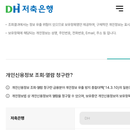
전
체
메
뉴
열
기
조회결과에서는 정보 유출 위험이 있으므로 보유항목명만 제공하며, 구체적인 개인정보는 표시
보유항목에 해당되는 개인정보는 성명, 주민번호, 전화번호, Email, 주소 등 입니다.
개
개인신용정보 조회·열람 청구란?
인
신
용
정
보
개인신용정보 조회·열람 청구란 금융분야 개인정보 유출 방지 종합대책('14.3.10)의 일
조
회
·
개인정보법 상 개인신용정보의 열람을 청구할 수 있으며, 보유중인 개인신용정보의 보유항목
열
람
청
구
개
인
신
용
저축은행
정
보
조
회